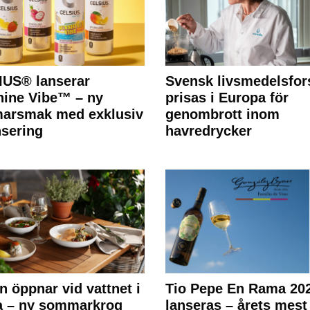
IUS® lanserar
Svensk livsmedelsfor
ine Vibe™ – ny
prisas i Europa för
arsmak med exklusiv
genombrott inom
nsering
havredrycker
n öppnar vid vattnet i
Tio Pepe En Rama 20
a – ny sommarkrog
lanseras – årets mest