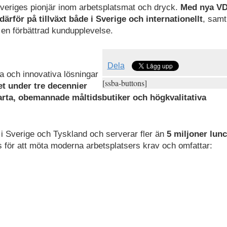
Sveriges pionjär inom arbetsplatsmat och dryck.
Med nya V
rför på tillväxt både i Sverige och internationellt
, samt
 en förbättrad kundupplevelse.
Dela
a och innovativa lösningar
[ssba-buttons]
et under tre decennier
marta, obemannade måltidsbutiker och högkvalitativa
 i Sverige och Tyskland och serverar fler än
5 miljoner lun
s för att möta moderna arbetsplatsers krav och omfattar: