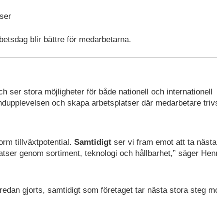
tser
betsdag blir bättre för medarbetarna.
 ser stora möjligheter för både nationell och internationell
undupplevelsen och skapa arbetsplatser där medarbetare triv
rm tillväxtpotential.
Samtidigt
ser vi fram emot att ta nästa
latser genom sortiment, teknologi och hållbarhet,” säger Hen
edan gjorts, samtidigt som företaget tar nästa stora steg m