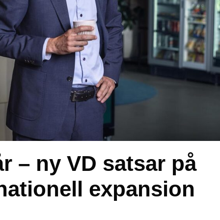
år – ny VD satsar på
rnationell expansion