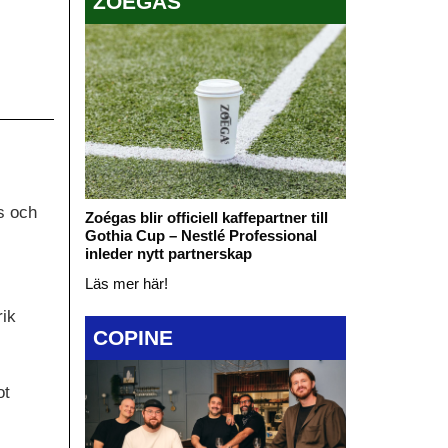
ZOÉGAS
s och
Zoégas blir officiell kaffepartner till
Gothia Cup – Nestlé Professional
inleder nytt partnerskap
Läs mer här!
rik
COPINE
ot