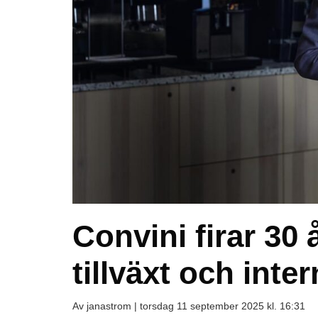
Convini firar 30 
tillväxt och inte
Av janastrom |
torsdag 11 september 2025 kl. 16:31