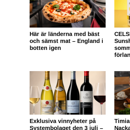
Här är länderna med bäst
CELS
och sämst mat – England i
Sunsh
botten igen
somm
förla
Exklusiva vinnyheter på
Timia
Systembolaget den 3 juli –
Nack