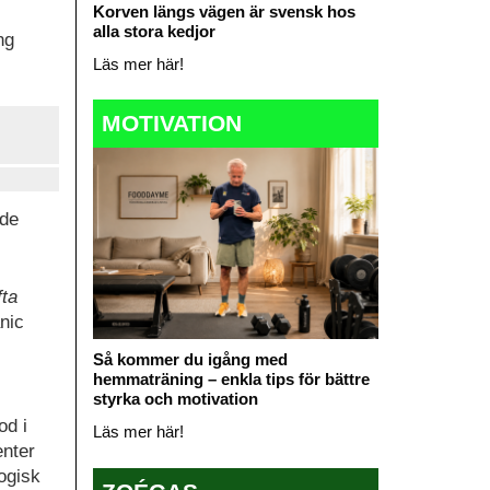
Korven längs vägen är svensk hos
alla stora kedjor
ng
Läs mer här!
MOTIVATION
nde
fta
nic
Så kommer du igång med
hemmaträning – enkla tips för bättre
styrka och motivation
od i
Läs mer här!
nter
logisk