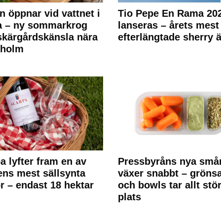
n öppnar vid vattnet i
Tio Pepe En Rama 20
a – ny sommarkrog
lanseras – årets mest
kärgårdskänsla nära
efterlängtade sherry ä
kholm
a lyfter fram en av
Pressbyråns nya små
ens mest sällsynta
växer snabbt – gröns
r – endast 18 hektar
och bowls tar allt stö
plats