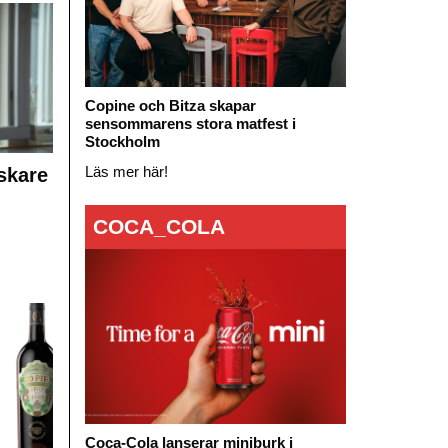
Copine och Bitza skapar
sensommarens stora matfest i
Stockholm
Läs mer här!
skare
COCA_COLA
Coca-Cola lanserar miniburk i