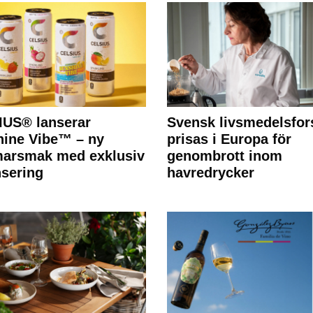
IUS® lanserar
Svensk livsmedelsfor
ine Vibe™ – ny
prisas i Europa för
arsmak med exklusiv
genombrott inom
nsering
havredrycker