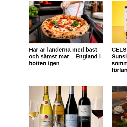
Här är länderna med bäst
CELS
och sämst mat – England i
Sunsh
botten igen
somm
förla