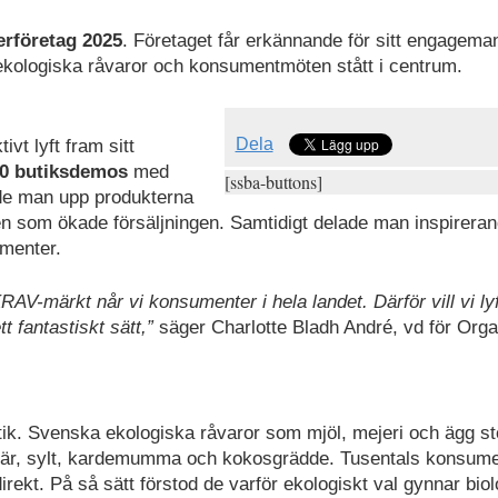
rföretag 2025
. Företaget får erkännande för sitt engagema
kologiska råvaror och konsumentmöten stått i centrum.
Dela
vt lyft fram sitt
0 butiksdemos
med
[ssba-buttons]
de man upp produkterna
 som ökade försäljningen. Samtidigt delade man inspirera
umenter.
AV-märkt når vi konsumenter i hela landet. Därför vill vi ly
 fantastiskt sätt,”
säger Charlotte Bladh André, vd för Orga
k. Svenska ekologiska råvaror som mjöl, mejeri och ägg st
är, sylt, kardemumma och kokosgrädde. Tusentals konsume
direkt. På så sätt förstod de varför ekologiskt val gynnar bio