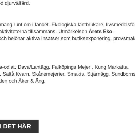
d djurvälfärd.
ng runt om i landet. Ekologiska lantbrukare, livsmedelsfö
 aktiviteterna tillsammans. Utmärkelsen
Årets Eko-
och belönar aktiva insatser som butiksexponering, provsma
a-odlat, Dava/Lantägg, Falköpings Mejeri, Kung Markatta,
, Saltå Kvarn, Skånemejerier, Smakis, Stjärnägg, Sundborn
rden och Åker & Äng.
M DET HÄR