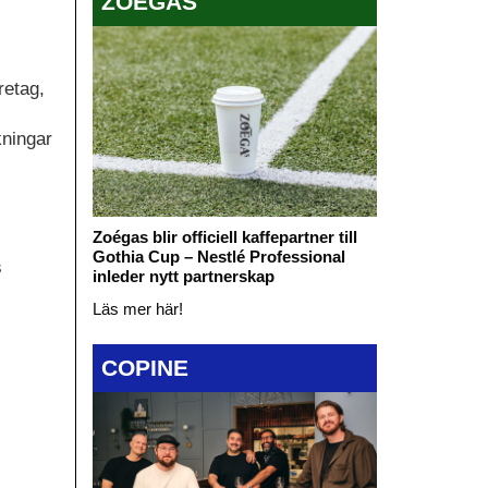
ZOÉGAS
retag,
kningar
Zoégas blir officiell kaffepartner till
Gothia Cup – Nestlé Professional
s
inleder nytt partnerskap
Läs mer här!
COPINE