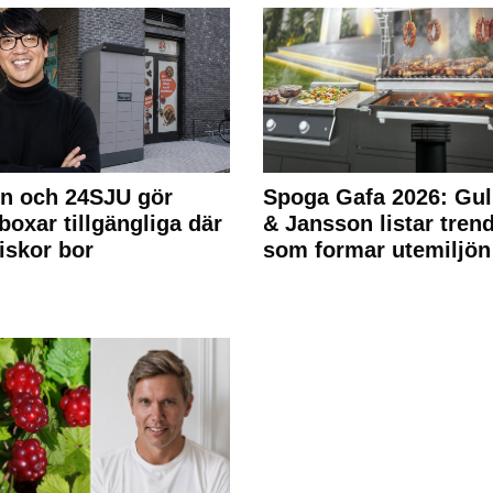
n och 24SJU gör
Spoga Gafa 2026: Gul
boxar tillgängliga där
& Jansson listar tren
skor bor
som formar utemiljön