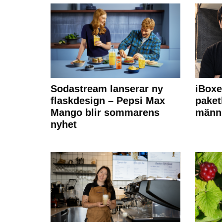
Sodastream lanserar ny
iBoxe
flaskdesign – Pepsi Max
paket
Mango blir sommarens
männi
nyhet