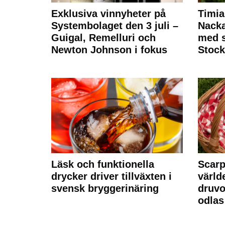
Exklusiva vinnyheter på
Timia
Systembolaget den 3 juli –
Nack
Guigal, Remelluri och
med s
Newton Johnson i fokus
Stoc
Läsk och funktionella
Scarp
drycker driver tillväxten i
värld
svensk bryggerinäring
druvo
odlas