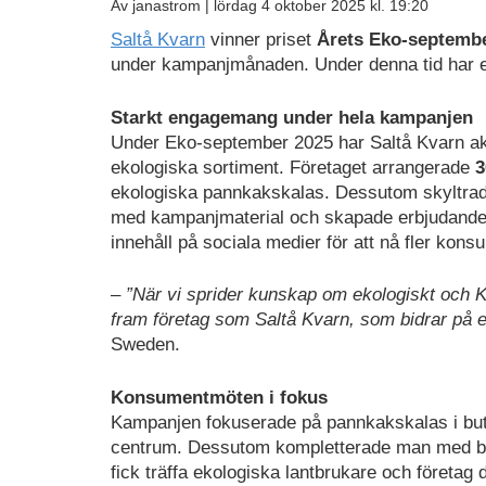
Av janastrom |
lördag 4 oktober 2025 kl. 19:20
Saltå Kvarn
vinner priset
Årets Eko-septembe
under kampanjmånaden. Under denna tid har e
Starkt engagemang under hela kampanjen
Under Eko-september 2025 har Saltå Kvarn akti
ekologiska sortiment. Företaget arrangerade
3
ekologiska pannkakskalas. Dessutom skyltra
med kampanjmaterial och skapade erbjudanden
innehåll på sociala medier för att nå fler kons
–
”När vi sprider kunskap om ekologiskt och KR
fram företag som Saltå Kvarn, som bidrar på ett
Sweden.
Konsumentmöten i fokus
Kampanjen fokuserade på pannkakskalas i buti
centrum. Dessutom kompletterade man med b
fick träffa ekologiska lantbrukare och företag 