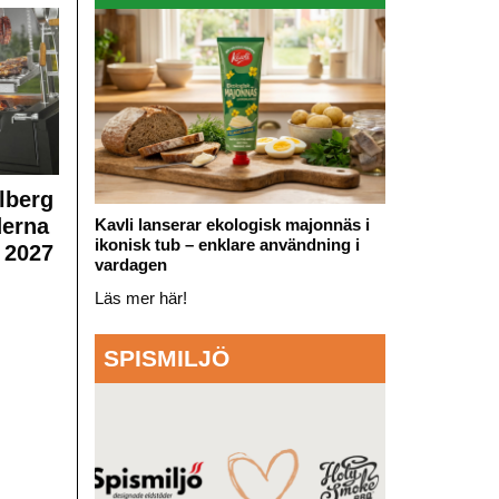
lberg
derna
Kavli lanserar ekologisk majonnäs i
ikonisk tub – enklare användning i
 2027
vardagen
Läs mer här!
SPISMILJÖ