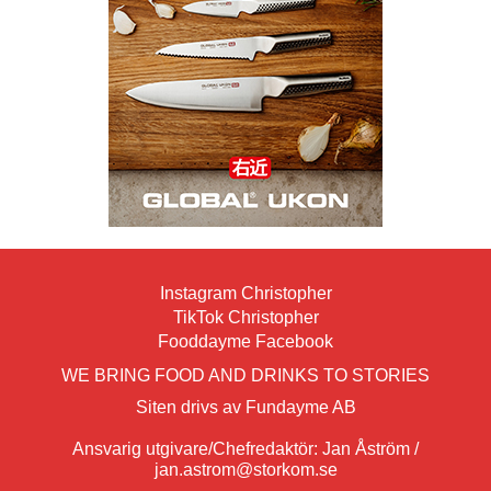
Instagram Christopher
TikTok Christopher
Fooddayme Facebook
WE BRING FOOD AND DRINKS TO STORIES
Siten drivs av Fundayme AB
Ansvarig utgivare/Chefredaktör: Jan Åström /
jan.astrom@storkom.se