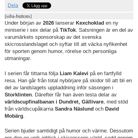
Dela
[ssba-buttons]
Under början av
2026
lanserar
Kexchoklad
en ny
miniserie i sex delar på
TikTok
. Satsningen är en del av
varumärkets sponsorskap av det svenska
skicrosslandslaget och syftar till att väcka nyfikenhet
för sporten genom humor, rörelse och personliga
utmaningar.
I serien får tittarna följa
Liam Kalevi
på en fartfylld
resa. Han går från total nybörjare på skidor till att bli en
del av landslagets uppladdning inför säsongen i
Storklinten
. Därefter får han även testa delar av
världscupfinalbanan i Dundret, Gällivare
, med stöd
från världscupåkarna
Sandra Näslund
och
David
Mobärg
.
Serien bjuder samtidigt på humor och värme. Dessutom
ger den en unik inblick i skicrossens värld, sedd genom