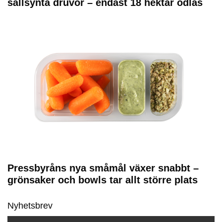
sällsynta druvor – endast 18 hektar odlas
Pressbyråns nya småmål växer snabbt –
grönsaker och bowls tar allt större plats
Nyhetsbrev