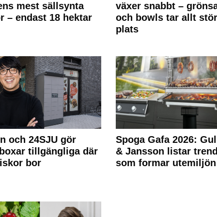
ens mest sällsynta
växer snabbt – gröns
r – endast 18 hektar
och bowls tar allt stö
plats
n och 24SJU gör
Spoga Gafa 2026: Gul
boxar tillgängliga där
& Jansson listar tren
skor bor
som formar utemiljön