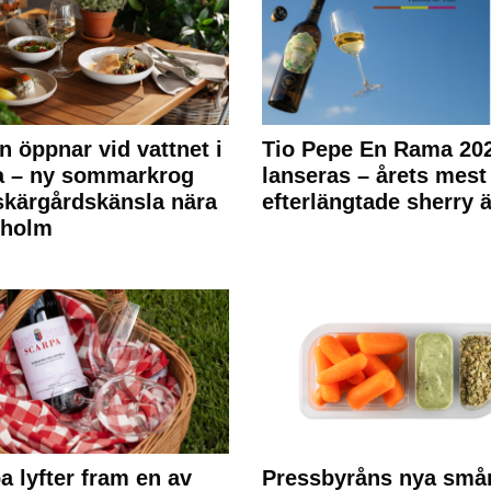
n öppnar vid vattnet i
Tio Pepe En Rama 20
a – ny sommarkrog
lanseras – årets mest
kärgårdskänsla nära
efterlängtade sherry ä
kholm
a lyfter fram en av
Pressbyråns nya små