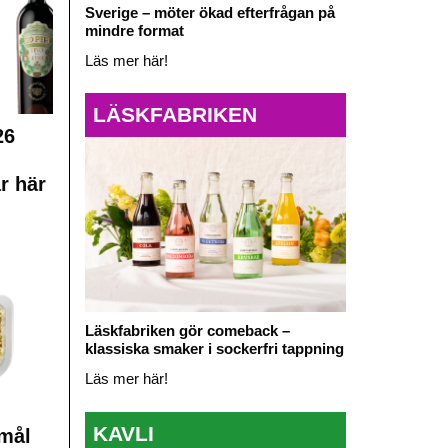
Sverige – möter ökad efterfrågan på
mindre format
Läs mer här!
LÄSKFABRIKEN
26
r här
Läskfabriken gör comeback –
klassiska smaker i sockerfri tappning
Läs mer här!
KAVLI
mål