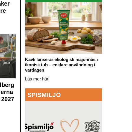
aker
rre
Kavli lanserar ekologisk majonnäs i
ikonisk tub – enklare användning i
vardagen
Läs mer här!
lberg
derna
SPISMILJÖ
 2027