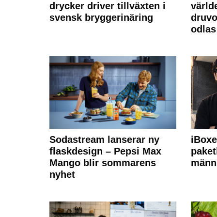
drycker driver tillväxten i
värld
svensk bryggerinäring
druvo
odlas
Sodastream lanserar ny
iBoxe
flaskdesign – Pepsi Max
paket
Mango blir sommarens
männi
nyhet