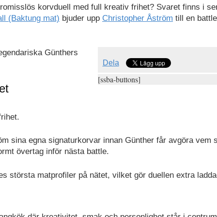
omisslös korvduell med full kreativ frihet? Svaret finns i s
ll (Baktung mat)
bjuder upp
Christopher Åström
till en battl
legendariska Günthers
Dela
[ssba-buttons]
et
rihet.
röm sina egna signaturkorvar innan Günther får avgöra vem 
rmt övertag inför nästa battle.
största matprofiler på nätet, vilket gör duellen extra ladda
urangkök där kreativitet, smak och personlighet står i centrum