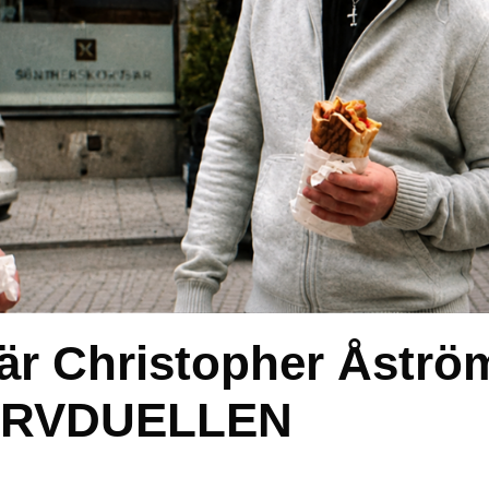
är Christopher Åströ
KORVDUELLEN