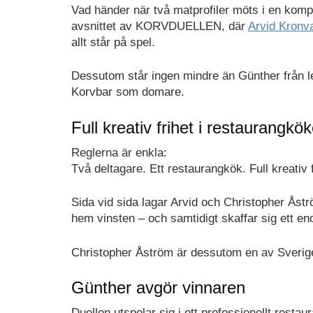
Vad händer när två matprofiler möts i en kompr
avsnittet av KORVDUELLEN, där
Arvid Kronva
allt står på spel.
Dessutom står ingen mindre än Günther från 
Korvbar som domare.
Full kreativ frihet i restaurangkök
Reglerna är enkla:
Två deltagare. Ett restaurangkök. Full kreativ f
Sida vid sida lagar Arvid och Christopher Åst
hem vinsten – och samtidigt skaffar sig ett eno
Christopher Åström är dessutom en av Sveriges 
Günther avgör vinnaren
Duellen utspelar sig i ett professionellt resta