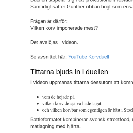
Samtidigt sätter Günther ribban högt som en
Frågan är därför:
Vilken korv imponerade mest?
Det avslöjas i videon.
Se avsnittet här:
YouTube Korvduell
Tittarna bjuds in i duellen
I videon uppmanas tittarna dessutom att kom
vem de hejade på
vilken korv de själva hade lagat
och vilken korvbar som egentligen är bäst i Sto
Battleformatet kombinerar svensk streetfood
matlagning med hjärta.