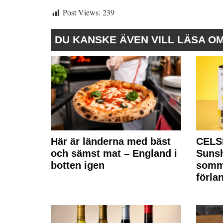
Post Views:
239
DU KANSKE ÄVEN VILL LÄSA O
Här är länderna med bäst
CELS
och sämst mat – England i
Sunsh
botten igen
somm
förla