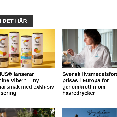
M DET HÄR
IUS® lanserar
Svensk livsmedelsfor
ine Vibe™ – ny
prisas i Europa för
arsmak med exklusiv
genombrott inom
nsering
havredrycker