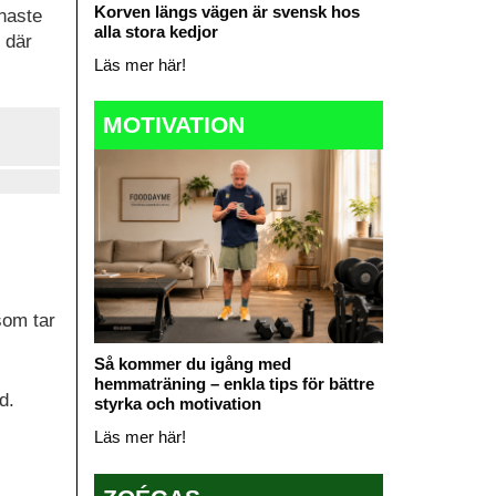
Korven längs vägen är svensk hos
enaste
alla stora kedjor
e där
Läs mer här!
MOTIVATION
som tar
Så kommer du igång med
hemmaträning – enkla tips för bättre
d.
styrka och motivation
Läs mer här!
.