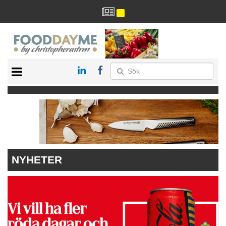
HÄLSA
HEM
ARKIV
DRYCK
RECEPT
RESTAURANG
NYHETER