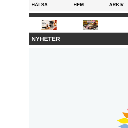
HÄLSA
HEM
ARKIV
NYHETER