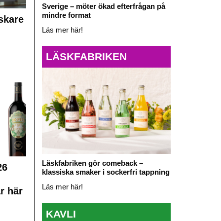
Sverige – möter ökad efterfrågan på
mindre format
skare
Läs mer här!
LÄSKFABRIKEN
Läskfabriken gör comeback –
26
klassiska smaker i sockerfri tappning
Läs mer här!
r här
KAVLI