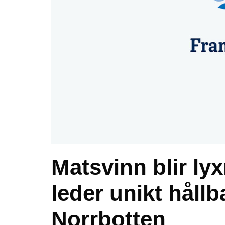
Matsvinn blir ly
leder unikt håll
Norrbotten