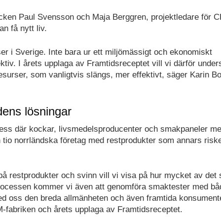
cken Paul Svensson och Maja Berggren, projektledare för
n få nytt liv.
rser i Sverige. Inte bara ur ett miljömässigt och ekonomiskt
tiv. I årets upplaga av Framtidsreceptet vill vi därför unde
 resurser, som vanligtvis slängs, mer effektivt, säger Karin B
dens lösningar
ocess där kockar, livsmedelsproducenter och smakpaneler m
 tio norrländska företag med restprodukter som annars riske
å restprodukter och svinn vill vi visa på hur mycket av det
 processen kommer vi även att genomföra smaktester med bå
 med oss den breda allmänheten och även framtida konsument
-fabriken och årets upplaga av Framtidsreceptet.