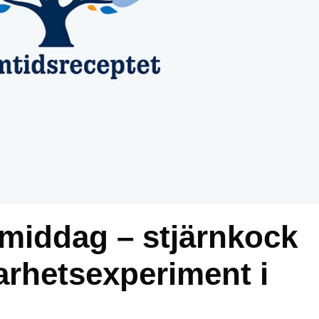
xmiddag – stjärnkock
barhetsexperiment i