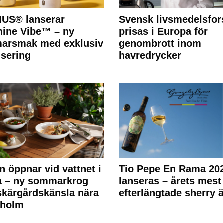
IUS® lanserar
Svensk livsmedelsfor
ine Vibe™ – ny
prisas i Europa för
arsmak med exklusiv
genombrott inom
nsering
havredrycker
n öppnar vid vattnet i
Tio Pepe En Rama 20
a – ny sommarkrog
lanseras – årets mest
kärgårdskänsla nära
efterlängtade sherry ä
kholm