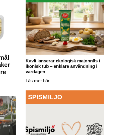
mål
Kavli lanserar ekologisk majonnäs i
aker
ikonisk tub – enklare användning i
rre
vardagen
Läs mer här!
SPISMILJÖ