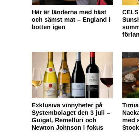
Här är länderna med bäst
CELS
och sämst mat – England i
Sunsh
botten igen
somm
förla
Exklusiva vinnyheter på
Timia
Systembolaget den 3 juli –
Nack
Guigal, Remelluri och
med s
Newton Johnson i fokus
Stoc