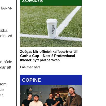
ZOÉGAS
 CHARM-
rsöka
odin, vd
Zoégas blir officiell kaffepartner till
Gothia Cup – Nestlé Professional
inleder nytt partnerskap
ed både
Läs mer här!
rar att
COPINE
 som
de
er,