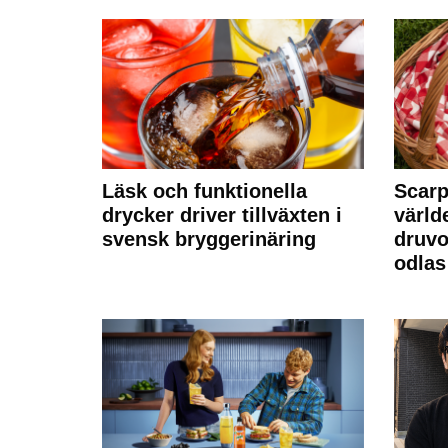
Läsk och funktionella
Scarp
drycker driver tillväxten i
värld
svensk bryggerinäring
druvo
odlas