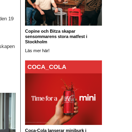
den 19
Copine och Bitza skapar
sensommarens stora matfest i
Stockholm
dskapen
Läs mer här!
COCA_COLA
Coca-Cola lanserar miniburk i