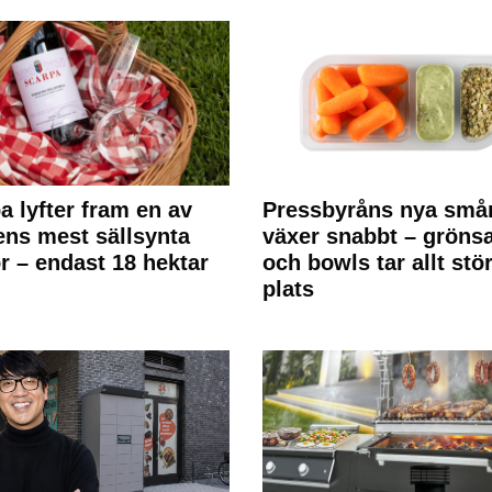
a lyfter fram en av
Pressbyråns nya små
ens mest sällsynta
växer snabbt – gröns
r – endast 18 hektar
och bowls tar allt stö
plats