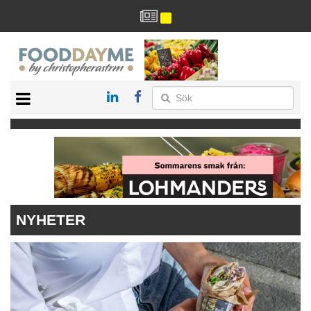
HÄLSA
HEM
ARKIV
DRYCK
RECEPT
RESTAURANG
NYHETER