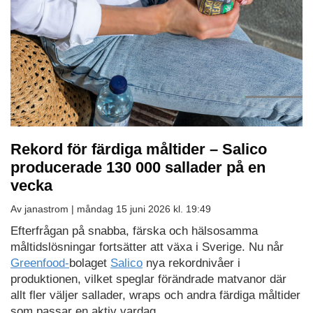
Rekord för färdiga måltider – Salico
producerade 130 000 sallader på en
vecka
Av janastrom |
måndag 15 juni 2026 kl. 19:49
Efterfrågan på snabba, färska och hälsosamma
måltidslösningar fortsätter att växa i Sverige. Nu når
Greenfood-
bolaget
Salico
nya rekordnivåer i
produktionen, vilket speglar förändrade matvanor där
allt fler väljer sallader, wraps och andra färdiga måltider
som passar en aktiv vardag.