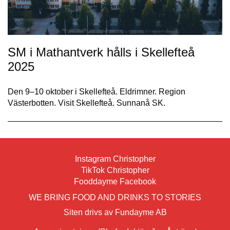
SM i Mathantverk hålls i Skellefteå
2025
Den 9–10 oktober i Skellefteå. Eldrimner. Region
Västerbotten. Visit Skellefteå. Sunnanå SK.
Instagram Christopher
TikTok Christopher
Fooddayme Facebook
WE BRING FOOD AND DRINKS TO STORIES
Siten drivs av Fundayme AB