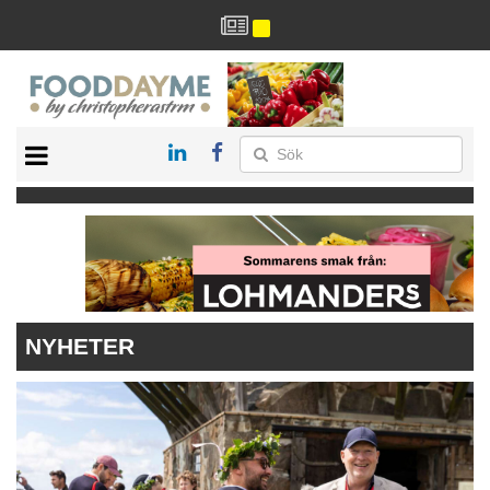
HÄLSA
HEM
ARKIV
DRYCK
RECEPT
RESTAURANG
NYHETER