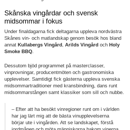
Skånska vingårdar och svensk
midsommar i fokus
Under finaldagarna fick deltagarna uppleva nordvästra
Skånes vin- och matlandskap genom besök hos bland
annat
Kullabergs Vingård
,
Arilds Vingård
och
Holy
Smoke BBQ
.
Dessutom bjöd programmet på masterclasser,
vinprovningar, producentmöten och gastronomiska
upplevelser. Samtidigt fick gästerna uppleva svenska
midsommartraditioner med kransbindning, dans runt
midsommarstången samt klassiker som sill och nubbe.
– Efter att ha besökt vinregioner runt om i världen
har jag lärt mig att de bästa vinupplevelserna
börjar ute i vingården. Att se landskapet, förstå
jordmånen och möta människorna bakom vinerna