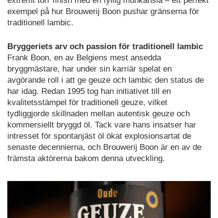
extremt torr finish med en fyllig munkänsla – ett perfekt
exempel på hur Brouwerij Boon pushar gränserna för
traditionell lambic.
Bryggeriets arv och passion för traditionell lambic
Frank Boon, en av Belgiens mest ansedda
bryggmästare, har under sin karriär spelat en
avgörande roll i att ge geuze och lambic den status de
har idag. Redan 1995 tog han initiativet till en
kvalitetsstämpel för traditionell geuze, vilket
tydliggjorde skillnaden mellan autentisk geuze och
kommersiellt bryggd öl. Tack vare hans insatser har
intresset för spontanjäst öl ökat explosionsartat de
senaste decennierna, och Brouwerij Boon är en av de
främsta aktörerna bakom denna utveckling.