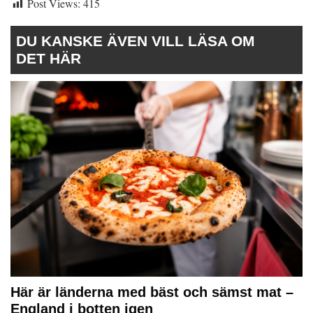
Post Views:
415
DU KANSKE ÄVEN VILL LÄSA OM
DET HÄR
Här är länderna med bäst och sämst mat –
England i botten igen