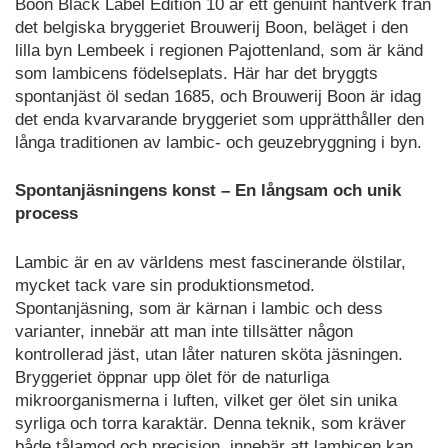
Boon Black Label Edition 10 är ett genuint hantverk från
det belgiska bryggeriet Brouwerij Boon, beläget i den
lilla byn Lembeek i regionen Pajottenland, som är känd
som lambicens födelseplats. Här har det bryggts
spontanjäst öl sedan 1685, och Brouwerij Boon är idag
det enda kvarvarande bryggeriet som upprätthåller den
långa traditionen av lambic- och geuzebryggning i byn.
Spontanjäsningens konst – En långsam och unik
process
Lambic är en av världens mest fascinerande ölstilar,
mycket tack vare sin produktionsmetod.
Spontanjäsning, som är kärnan i lambic och dess
varianter, innebär att man inte tillsätter någon
kontrollerad jäst, utan låter naturen sköta jäsningen.
Bryggeriet öppnar upp ölet för de naturliga
mikroorganismerna i luften, vilket ger ölet sin unika
syrliga och torra karaktär. Denna teknik, som kräver
både tålamod och precision, innebär att lambicen kan