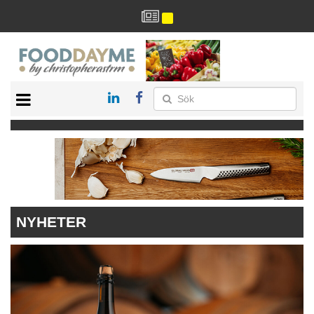
HÄLSA
HEM
ARKIV
DRYCK
RECEPT
RESTAURANG
NYHETER