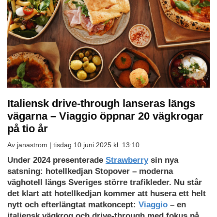
Italiensk drive-through lanseras längs
vägarna – Viaggio öppnar 20 vägkrogar
på tio år
Av janastrom |
tisdag 10 juni 2025 kl. 13:10
Under 2024 presenterade
Strawberry
sin nya
satsning: hotellkedjan Stopover – moderna
väghotell längs Sveriges större trafikleder. Nu står
det klart att hotellkedjan kommer att husera ett helt
nytt och efterlängtat matkoncept:
Viaggio
– en
italiensk vägkrog och drive-through med fokus på