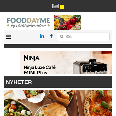
HÄLSA
HEM
ARKIV
DRYCK
RECEPT
RESTAURANG
NYHETER