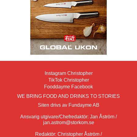
Instagram Christopher
TikTok Christopher
Fooddayme Facebook
WE BRING FOOD AND DRINKS TO STORIES
Siten drivs av Fundayme AB
Ansvarig utgivare/Chefredaktör: Jan Åström /
jan.astrom@storkom.se
Redaktör: Christopher Åström /