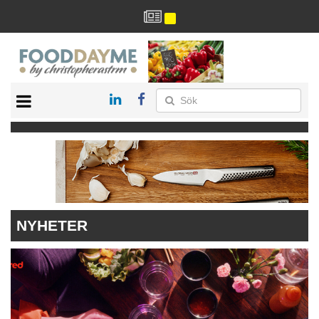
HÄLSA
HEM
ARKIV
DRYCK
RECEPT
RESTAURANG
NYHETER