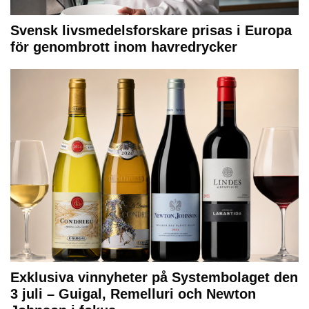
Svensk livsmedelsforskare prisas i Europa
för genombrott inom havredrycker
Exklusiva vinnyheter på Systembolaget den
3 juli – Guigal, Remelluri och Newton