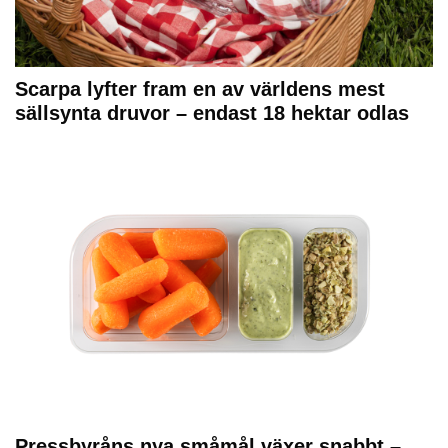
Scarpa lyfter fram en av världens mest
sällsynta druvor – endast 18 hektar odlas
Pressbyråns nya småmål växer snabbt –