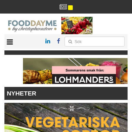
HÄLSA
HEM
ARKIV
DRYCK
RECEPT
RESTAURANG
NYHETER