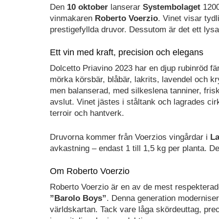
Den
10 oktober
lanserar
Systembolaget
1200
vinmakaren
Roberto Voerzio
. Vinet visar ty
prestigefyllda druvor. Dessutom är det ett ly
Ett vin med kraft, precision och elegans
Dolcetto Priavino 2023 har en djup rubinröd f
mörka körsbär, blåbär, lakrits, lavendel och k
men balanserad, med silkeslena tanniner, frisk 
avslut. Vinet jästes i ståltank och lagrades ci
terroir och hantverk.
Druvorna kommer från Voerzios vingårdar i
La
avkastning – endast 1 till 1,5 kg per planta. De
Om Roberto Voerzio
Roberto Voerzio är en av de mest respekterad
”Barolo Boys”
. Denna generation moderniser
världskartan. Tack vare låga skördeuttag, prec