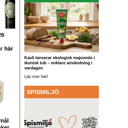
26
r här
Kavli lanserar ekologisk majonnäs i
ikonisk tub – enklare användning i
vardagen
Läs mer här!
SPISMILJÖ
mål
aker