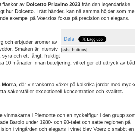
 flaskor av
Dolcetto Priavino 2023
från den legendariske
dligt hur Dolcetto, i rätt händer, kan nå samma höjder som me
sande exempel på Voerzios fokus på precision och elegans.
Dela
ärg och erbjuder aromer av
ryddor. Smaken är intensiv
[ssba-buttons]
syra och ett långt, fruktigt
rka 10 månader innan buteljering, vilket ger ett uttryck av bå
 Morra
, där vinrankorna växer på kalkrika jordar med myck
tta säkerställer exceptionell koncentration och kvalitet.
e vinmakarna i Piemonte och en nyckelfigur i den grupp som
ade Barolo under 1980- och 90-talet och satte regionen på
ision i vingården och elegans i vinet blev Voerzio snabbt en