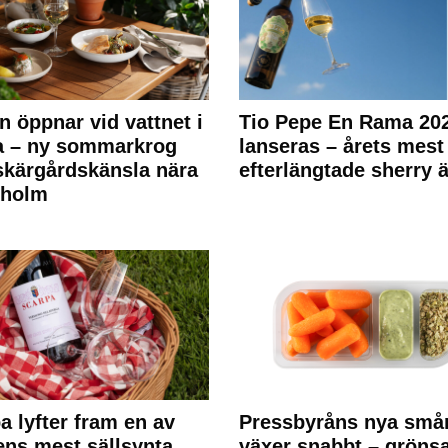
n öppnar vid vattnet i
Tio Pepe En Rama 20
a – ny sommarkrog
lanseras – årets mest
kärgårdskänsla nära
efterlängtade sherry ä
kholm
a lyfter fram en av
Pressbyråns nya små
ens mest sällsynta
växer snabbt – gröns