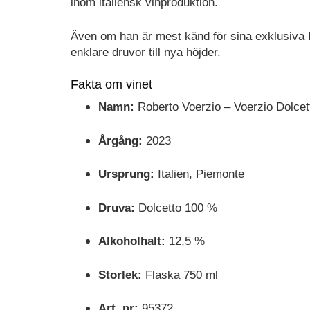
inom italiensk vinproduktion.
Även om han är mest känd för sina exklusiva Ba
enklare druvor till nya höjder.
Fakta om vinet
Namn:
Roberto Voerzio – Voerzio Dolcett
Årgång:
2023
Ursprung:
Italien, Piemonte
Druva:
Dolcetto 100 %
Alkoholhalt:
12,5 %
Storlek:
Flaska 750 ml
Art. nr:
95372