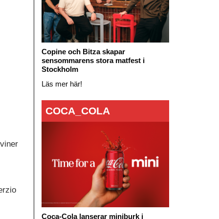
Copine och Bitza skapar
sensommarens stora matfest i
Stockholm
Läs mer här!
COCA_COLA
viner
erzio
Coca-Cola lanserar miniburk i