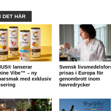
M DET HÄR
IUS® lanserar
Svensk livsmedelsfor
ine Vibe™ – ny
prisas i Europa för
arsmak med exklusiv
genombrott inom
nsering
havredrycker