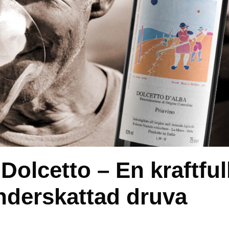
Dolcetto – En kraftful
nderskattad druva