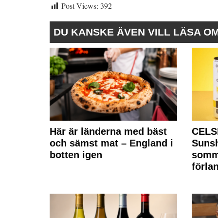
Post Views:
392
DU KANSKE ÄVEN VILL LÄSA O
Här är länderna med bäst
CELS
och sämst mat – England i
Sunsh
botten igen
somm
förla