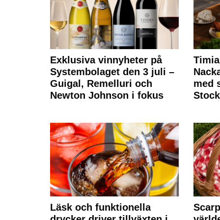
Exklusiva vinnyheter på
Timia
Systembolaget den 3 juli –
Nack
Guigal, Remelluri och
med s
Newton Johnson i fokus
Stoc
Läsk och funktionella
Scarp
drycker driver tillväxten i
värld