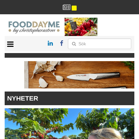
HÄLSA
HEM
ARKIV
DRYCK
RECEPT
RESTAURANG
NYHETER