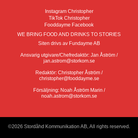
Instagram Christopher
TikTok Christopher
Fooddayme Facebook
WE BRING FOOD AND DRINKS TO STORIES
Siten drivs av Fundayme AB
Ansvarig utgivare/Chefredaktör: Jan Åström /
jan.astrom@storkom.se
Redaktör: Christopher Åström /
christopher@fooddayme.se
Försäljning: Noah Åström Marin /
noah.astrom@storkom.se
©
2026 Stordåhd Kommunikation AB, All rights reserved.