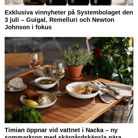
Exklusiva vinnyheter på Systembolaget den
3 juli – Guigal, Remelluri och Newton
Johnson i fokus
Timian öppnar vid vattnet i Nacka – ny
sommarkrog med skärgårdskänsla nära