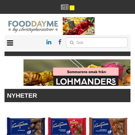
HÄLSA
HEM
ARKIV
DRYCK
RECEPT
RESTAURANG
NYHETER