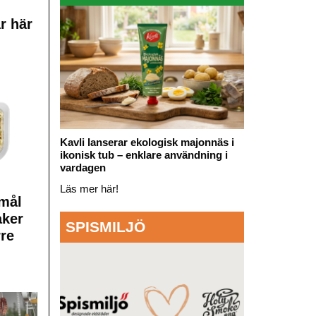
r här
Kavli lanserar ekologisk majonnäs i
ikonisk tub – enklare användning i
vardagen
Läs mer här!
mål
aker
SPISMILJÖ
rre