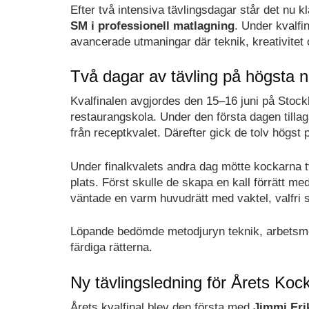
Efter två intensiva tävlingsdagar står det nu kl
SM i professionell matlagning
. Under kvalfi
avancerade utmaningar där teknik, kreativitet 
Två dagar av tävling på högsta n
Kvalfinalen avgjordes den 15–16 juni på Stock
restaurangskola. Under den första dagen tilla
från receptkvalet. Därefter gick de tolv högst 
Under finalkvalets andra dag mötte kockarna t
plats. Först skulle de skapa en kall förrätt m
väntade en varm huvudrätt med vaktel, valfri s
Löpande bedömde metodjuryn teknik, arbetsm
färdiga rätterna.
Ny tävlingsledning för Årets Koc
Årets kvalfinal blev den första med
Jimmi Eri