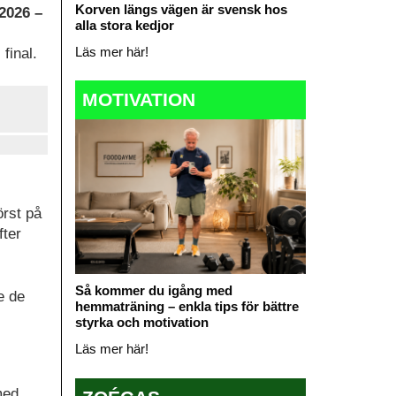
Korven längs vägen är svensk hos
2026 –
alla stora kedjor
Läs mer här!
final.
MOTIVATION
örst på
fter
Så kommer du igång med
e de
hemmaträning – enkla tips för bättre
styrka och motivation
Läs mer här!
med