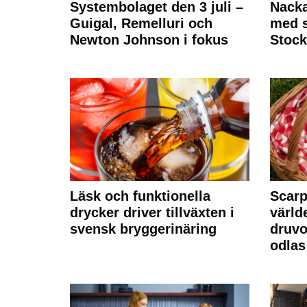
Systembolaget den 3 juli –
Nack
Guigal, Remelluri och
med s
Newton Johnson i fokus
Stoc
Läsk och funktionella
Scarp
drycker driver tillväxten i
värld
svensk bryggerinäring
druvo
odlas