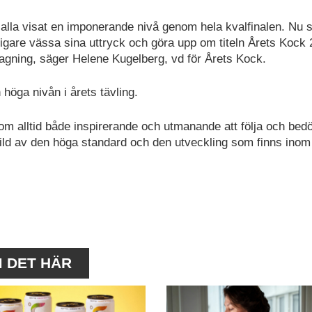
m alla visat en imponerande nivå genom hela kvalfinalen. Nu s
rligare vässa sina uttryck och göra upp om titeln Årets Kock 
lagning, säger Helene Kugelberg, vd för Årets Kock.
höga nivån i årets tävling.
 som alltid både inspirerande och utmanande att följa och be
bild av den höga standard och den utveckling som finns inom
M DET HÄR