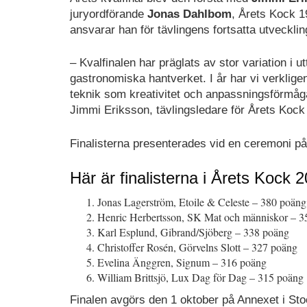
juryordförande
Jonas Dahlbom
, Årets Kock 
ansvarar han för tävlingens fortsatta utvecklin
– Kvalfinalen har präglats av stor variation 
gastronomiska hantverket. I år har vi verklig
teknik som kreativitet och anpassningsförmåga 
Jimmi Eriksson, tävlingsledare för Årets Kock
Finalisterna presenterades vid en ceremoni p
Här är finalisterna i Årets Kock 
Jonas Lagerström, Etoile & Celeste – 380 poäng
Henric Herbertsson, SK Mat och människor – 3
Karl Esplund, Gibrand/Sjöberg – 338 poäng
Christoffer Rosén, Görvelns Slott – 327 poäng
Evelina Änggren, Signum – 316 poäng
William Brittsjö, Lux Dag för Dag – 315 poäng
Finalen avgörs den 1 oktober på Annexet i St