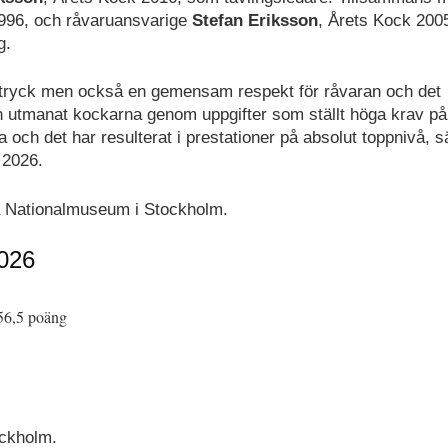
1996, och råvaruansvarige
Stefan Eriksson
, Årets Kock 200
g.
i uttryck men också en gemensam respekt för råvaran och det
en utmanat kockarna genom uppgifter som ställt höga krav på
och det har resulterat i prestationer på absolut toppnivå, s
 2026.
å Nationalmuseum i Stockholm.
2026
56,5 poäng
ockholm.