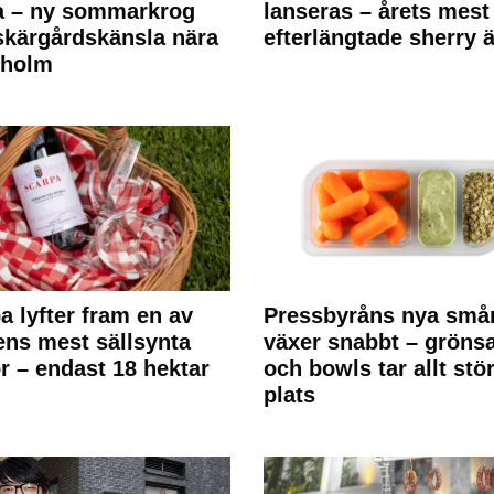
a – ny sommarkrog
lanseras – årets mest
kärgårdskänsla nära
efterlängtade sherry ä
kholm
a lyfter fram en av
Pressbyråns nya små
ens mest sällsynta
växer snabbt – gröns
r – endast 18 hektar
och bowls tar allt stö
plats