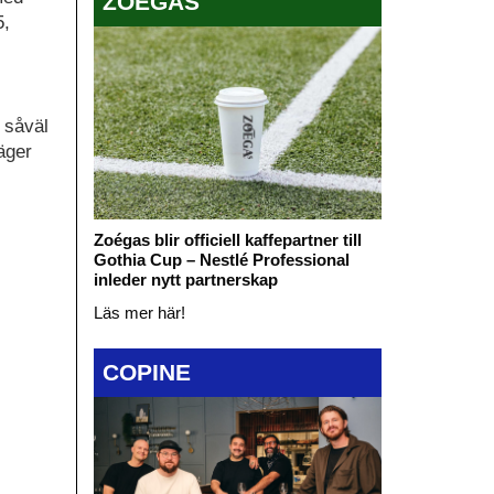
ZOÉGAS
5,
 såväl
äger
Zoégas blir officiell kaffepartner till
Gothia Cup – Nestlé Professional
inleder nytt partnerskap
Läs mer här!
COPINE