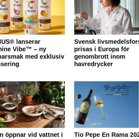
IUS® lanserar
Svensk livsmedelsfor
ine Vibe™ – ny
prisas i Europa för
arsmak med exklusiv
genombrott inom
nsering
havredrycker
n öppnar vid vattnet i
Tio Pepe En Rama 20