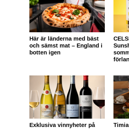
Här är länderna med bäst
CELS
och sämst mat – England i
Sunsh
botten igen
somm
förla
Exklusiva vinnyheter på
Timia