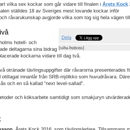
art vilka sex kockar som går vidare till finalen i
Årets Kock
nalen ställdes 18 av Sveriges mest lovande kockar inför
och råvarukunskap avgjorde vilka som tog sig hela vägen till 
ivå
Dela
holms hotell- och
[ssba-buttons]
gade deltagarna sina bidrag
placerade kockarna vidare till dag två.
vå otränade tävlingsuppgifter där råvarorna presenterades f
ed otillagat innanlår från SRB-mjölkko som huvudråvara. Däre
ås och en så kallad ”next level-sallad”.
etoder och köksarbete samtidigt som smakjuryn utvärderad
k
ksson
, Årets Kock 2016, som tävlingsledare. Tillsammans 