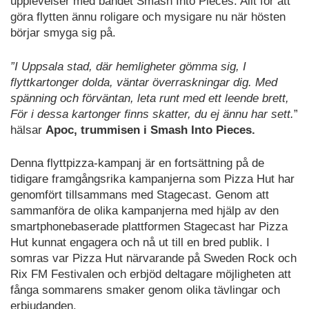
upplevelser med bandet Smash Into Pieces. Allt för att
göra flytten ännu roligare och mysigare nu när hösten
börjar smyga sig på.
”I Uppsala stad, där hemligheter gömma sig, I
flyttkartonger dolda, väntar överraskningar dig. Med
spänning och förväntan, leta runt med ett leende brett,
För i dessa kartonger finns skatter, du ej ännu har sett.
”
hälsar
Apoc, trummisen i Smash Into Pieces.
Denna flyttpizza-kampanj är en fortsättning på de
tidigare framgångsrika kampanjerna som Pizza Hut har
genomfört tillsammans med Stagecast. Genom att
sammanföra de olika kampanjerna med hjälp av den
smartphonebaserade plattformen Stagecast har Pizza
Hut kunnat engagera och nå ut till en bred publik. I
somras var Pizza Hut närvarande på Sweden Rock och
Rix FM Festivalen och erbjöd deltagare möjligheten att
fånga sommarens smaker genom olika tävlingar och
erbjudanden.