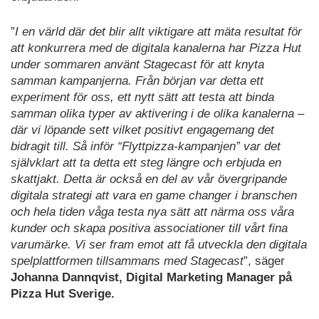
”
I en värld där det blir allt viktigare att mäta resultat för
att konkurrera med de digitala kanalerna har Pizza Hut
under sommaren använt Stagecast för att knyta
samman kampanjerna. Från början var detta ett
experiment för oss, ett nytt sätt att testa att binda
samman olika typer av aktivering i de olika kanalerna –
där vi löpande sett vilket positivt engagemang det
bidragit till. Så inför “Flyttpizza-kampanjen” var det
självklart att ta detta ett steg längre och erbjuda en
skattjakt. Detta är också en del av vår övergripande
digitala strategi att vara en game changer i branschen
och hela tiden våga testa nya sätt att närma oss våra
kunder och skapa positiva associationer till vårt fina
varumärke. Vi ser fram emot att få utveckla den digitala
spelplattformen tillsammans med Stagecast
”, säger
Johanna Dannqvist, Digital Marketing Manager på
Pizza Hut Sverige.