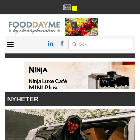
HÄLSA
HEM
ARKIV
DRYCK
RECEPT
RESTAURANG
NYHETER