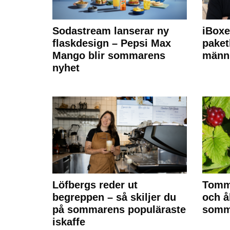
Sodastream lanserar ny
iBoxe
flaskdesign – Pepsi Max
paket
Mango blir sommarens
männi
nyhet
Löfbergs reder ut
Tomm
begreppen – så skiljer du
och å
på sommarens populäraste
somma
iskaffe