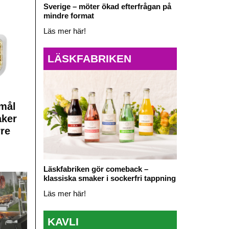
Sverige – möter ökad efterfrågan på
mindre format
Läs mer här!
LÄSKFABRIKEN
mål
aker
rre
Läskfabriken gör comeback –
klassiska smaker i sockerfri tappning
Läs mer här!
KAVLI