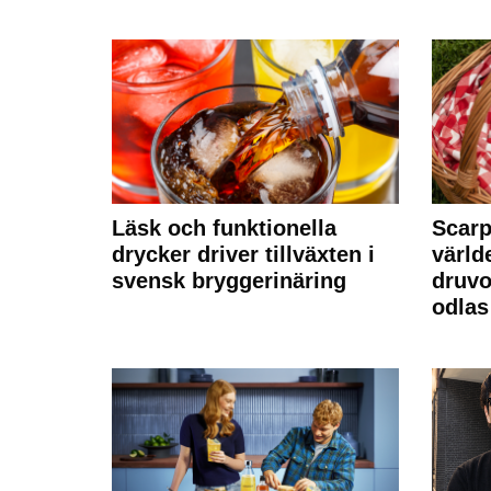
Läsk och funktionella
Scarp
drycker driver tillväxten i
värld
svensk bryggerinäring
druvo
odlas