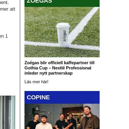
ZOÉGAS
ment.
mmer att
en 1
Zoégas blir officiell kaffepartner till
Gothia Cup – Nestlé Professional
inleder nytt partnerskap
Läs mer här!
COPINE