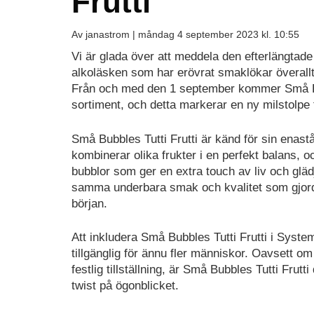
Frutti
Av janastrom |
måndag 4 september 2023 kl. 10:55
Vi är glada över att meddela den efterlängtade
alkoläsken som har erövrat smaklökar överallt 
Från och med den 1 september kommer Små Bubb
sortiment, och detta markerar en ny milstolpe 
Små Bubbles Tutti Frutti är känd för sin enas
kombinerar olika frukter i en perfekt balans, o
bubblor som ger en extra touch av liv och glä
samma underbara smak och kvalitet som gjord
början.
Att inkludera Små Bubbles Tutti Frutti i System
tillgänglig för ännu fler människor. Oavsett 
festlig tillställning, är Små Bubbles Tutti Frut
twist på ögonblicket.