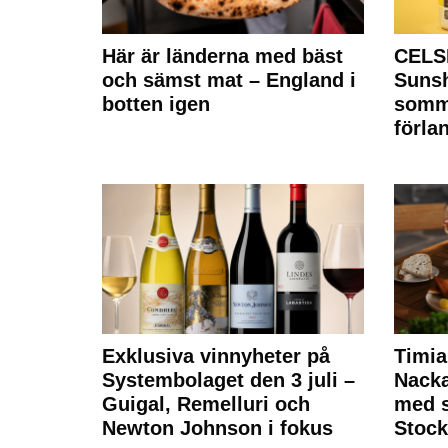
Här är länderna med bäst
CELS
och sämst mat – England i
Sunsh
botten igen
somm
förla
Exklusiva vinnyheter på
Timia
Systembolaget den 3 juli –
Nack
Guigal, Remelluri och
med s
Newton Johnson i fokus
Stoc