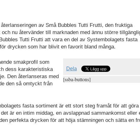
 återlanseringen av Små Bubbles Tutti Frutti, den fruktiga
och nu återvänder till marknaden med ännu större tillgängli
les Tutti Frutti att vara en del av Systembolagets fasta
för drycken som har blivit en favorit bland många.
tående smakprofil som
Dela
ch dess karakteristiska
dje. Den återlanseras med
[ssba-buttons]
e den så omtyckt från
bolagets fasta sortiment är ett stort steg framåt för att göra
om det är en intim middag, en avslappnad sammankomst eller 
ti den perfekta drycken för att höja stämningen och sätta en fr