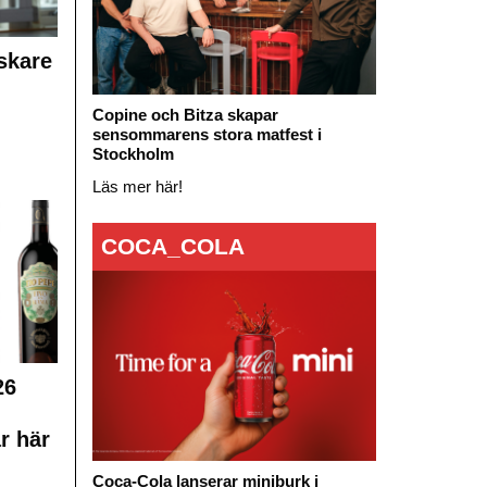
skare
Copine och Bitza skapar
sensommarens stora matfest i
Stockholm
Läs mer här!
COCA_COLA
26
r här
Coca-Cola lanserar miniburk i