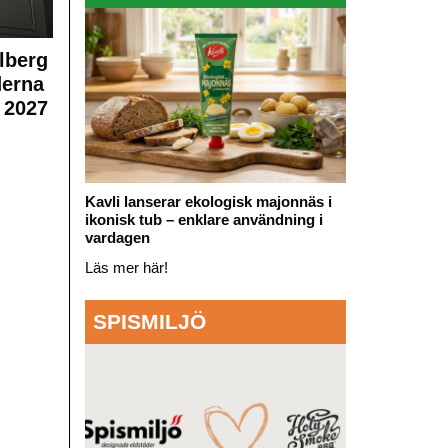
lberg
derna
 2027
Kavli lanserar ekologisk majonnäs i
ikonisk tub – enklare användning i
vardagen
Läs mer här!
SPISMILJÖ