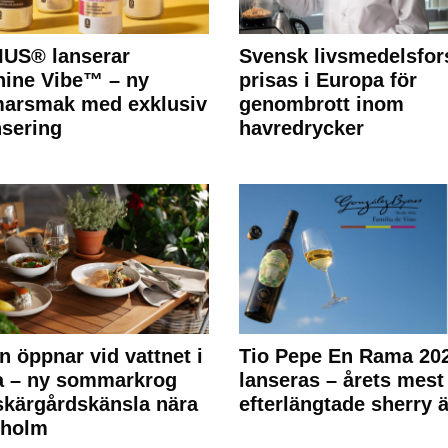
IUS® lanserar
Svensk livsmedelsfor
ine Vibe™ – ny
prisas i Europa för
arsmak med exklusiv
genombrott inom
nsering
havredrycker
n öppnar vid vattnet i
Tio Pepe En Rama 20
a – ny sommarkrog
lanseras – årets mest
kärgårdskänsla nära
efterlängtade sherry ä
kholm