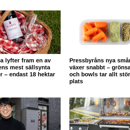
a lyfter fram en av
Pressbyråns nya små
ens mest sällsynta
växer snabbt – gröns
r – endast 18 hektar
och bowls tar allt stö
plats