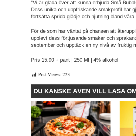
”Vi är glada över att kunna erbjuda Små Bubbles
Dess unika och uppfriskande smakprofil har gjo
fortsätta sprida glädje och njutning bland vår
För de som har väntat på chansen att återuppl
upplevt dess förtjusande smaker och sprakande
september och upptäck en ny nivå av fruktig n
Pris 15,90 + pant | 250 Ml | 4% alkohol
Post Views:
223
DU KANSKE ÄVEN VILL LÄSA O