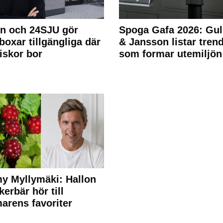
n och 24SJU gör
Spoga Gafa 2026: Gul
boxar tillgängliga där
& Jansson listar tren
skor bor
som formar utemiljön
y Myllymäki: Hallon
kerbär hör till
rens favoriter