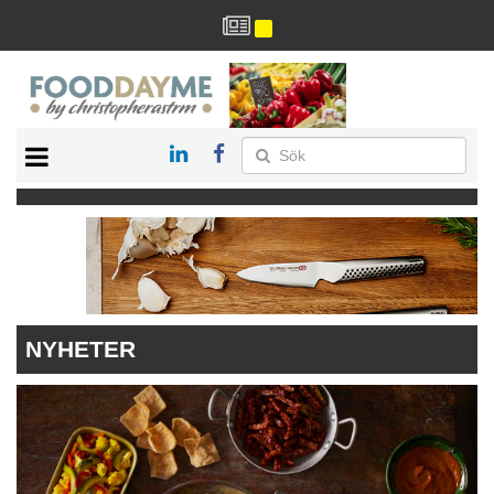
HÄLSA
HEM
ARKIV
DRYCK
RECEPT
RESTAURANG
NYHETER