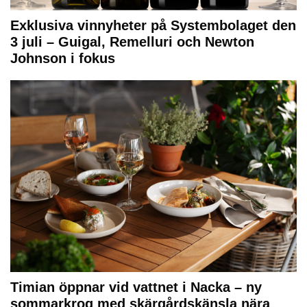
Exklusiva vinnyheter på Systembolaget den
3 juli – Guigal, Remelluri och Newton
Johnson i fokus
Timian öppnar vid vattnet i Nacka – ny
sommarkrog med skärgårdskänsla nära