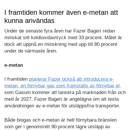
I framtiden kommer även e-metan att
kunna användas
Under de senaste fyra åren har Fazer Bageri redan
minskat sitt koldioxidavtryck med 33 procent. Målet är
dock att uppnå en minskning med upp till 80 procent
under de närmaste åren.
e-metan
I framtiden
planerar Fazer också att introducera e-
metan, en förnybar gas som framställs av förnybar el,
som Gasum kommer att lansera på marknaden från och
med år 2027. Fazer Bageri är angelägna om att testa
användningen av e-metan för utsläppsfria transporter.
Både biogas och e-metan är helt förnybara bränslen
som ger i genomsnitt 90 procent lägre utsläpp av