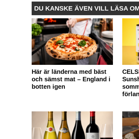
DU KANSKE ÄVEN VILL LÄSA O
Här är länderna med bäst
CELS
och sämst mat – England i
Sunsh
botten igen
somm
förla