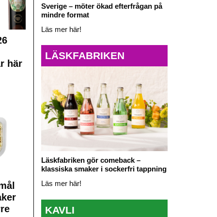
Sverige – möter ökad efterfrågan på
mindre format
Läs mer här!
26
LÄSKFABRIKEN
r här
Läskfabriken gör comeback –
klassiska smaker i sockerfri tappning
Läs mer här!
mål
aker
rre
KAVLI