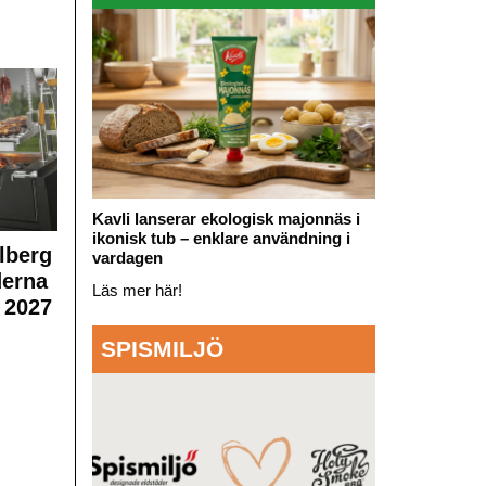
Kavli lanserar ekologisk majonnäs i
ikonisk tub – enklare användning i
lberg
vardagen
derna
Läs mer här!
 2027
SPISMILJÖ