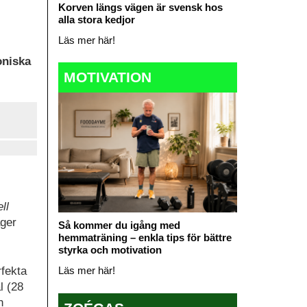
Korven längs vägen är svensk hos
alla stora kedjor
Läs mer här!
oniska
MOTIVATION
ll
äger
Så kommer du igång med
hemmaträning – enkla tips för bättre
styrka och motivation
Läs mer här!
rfekta
l (28
h