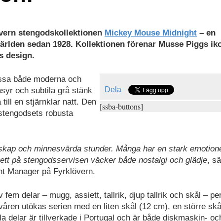
övern stengodskollektionen
Mickey Mouse Midnight
– en
världen sedan 1928. Kollektionen förenar Musse Piggs ik
s design.
assa både moderna och
Dela
syr och subtila grå stänk
ill en stjärnklar natt. Den
[ssba-buttons]
 stengodsets robusta
enskap och minnesvärda stunder. Många har en stark emotione
luett på stengodsservisen väcker både nostalgi och glädje
, s
nt Manager på Fyrklövern.
 fem delar – mugg, assiett, tallrik, djup tallrik och skål – pe
der våren utökas serien med en liten skål (12 cm), en större skå
la delar är tillverkade i Portugal och är både diskmaskin- oc