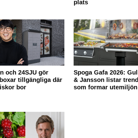
plats
n och 24SJU gör
Spoga Gafa 2026: Gul
boxar tillgängliga där
& Jansson listar tren
skor bor
som formar utemiljön