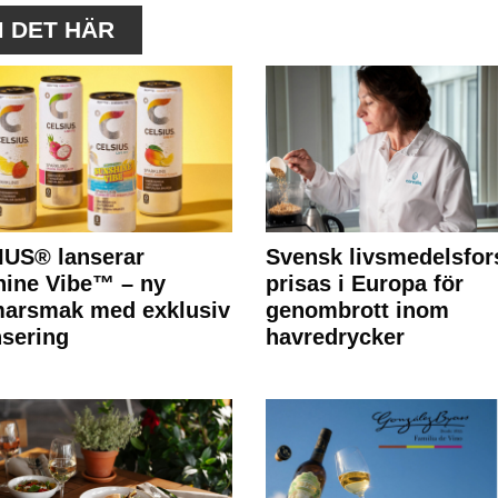
M DET HÄR
IUS® lanserar
Svensk livsmedelsfor
ine Vibe™ – ny
prisas i Europa för
arsmak med exklusiv
genombrott inom
nsering
havredrycker