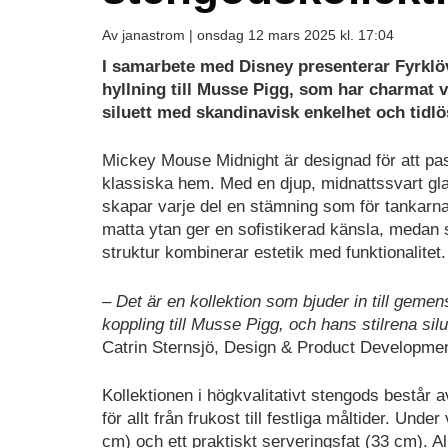
Av janastrom |
onsdag 12 mars 2025 kl. 17:04
I samarbete med Disney presenterar Fyrkl
hyllning till Musse Pigg, som har charmat 
siluett med skandinavisk enkelhet och tidlö
Mickey Mouse Midnight är designad för att p
klassiska hem. Med en djup, midnattssvart gla
skapar varje del en stämning som för tankarna t
matta ytan ger en sofistikerad känsla, medan
struktur kombinerar estetik med funktionalitet.
–
Det är en kollektion som bjuder in till gem
koppling till Musse Pigg, och hans stilrena si
Catrin Sternsjö, Design & Product Developme
Kollektionen i högkvalitativt stengods består av
för allt från frukost till festliga måltider. Un
cm) och ett praktiskt serveringsfat (33 cm). Al