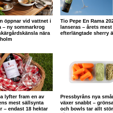
n öppnar vid vattnet i
Tio Pepe En Rama 20
a – ny sommarkrog
lanseras – årets mest
kärgårdskänsla nära
efterlängtade sherry ä
kholm
a lyfter fram en av
Pressbyråns nya små
ens mest sällsynta
växer snabbt – gröns
r – endast 18 hektar
och bowls tar allt stö