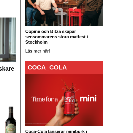
Copine och Bitza skapar
sensommarens stora matfest i
Stockholm
Läs mer här!
COCA_COLA
skare
Coca-Cola lanserar miniburk i