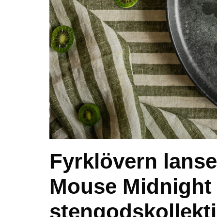
Fyrklövern lans
Mouse Midnight 
stengodskollekt