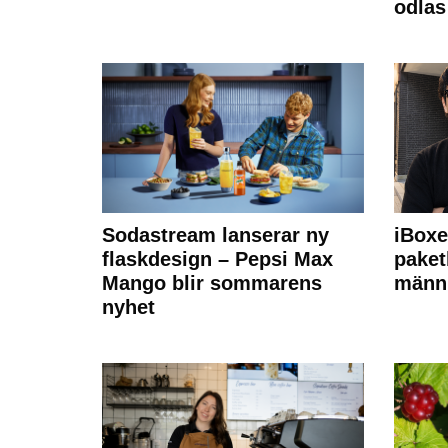
odlas
Sodastream lanserar ny
iBoxe
flaskdesign – Pepsi Max
paket
Mango blir sommarens
männi
nyhet