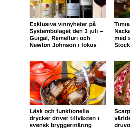
Exklusiva vinnyheter på
Timia
Systembolaget den 3 juli –
Nack
Guigal, Remelluri och
med s
Newton Johnson i fokus
Stoc
Läsk och funktionella
Scarp
drycker driver tillväxten i
värld
svensk bryggerinäring
druvo