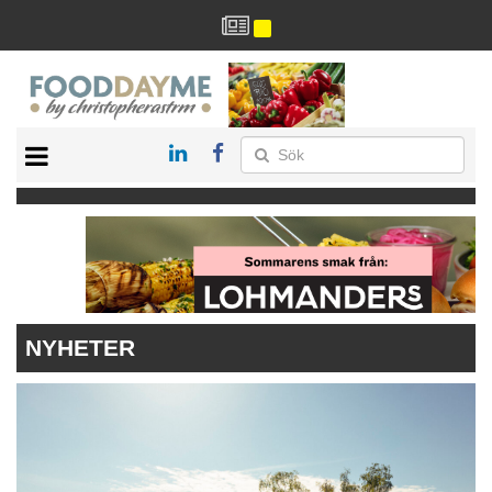
HÄLSA
HEM
ARKIV
DRYCK
RECEPT
RESTAURANG
NYHETER