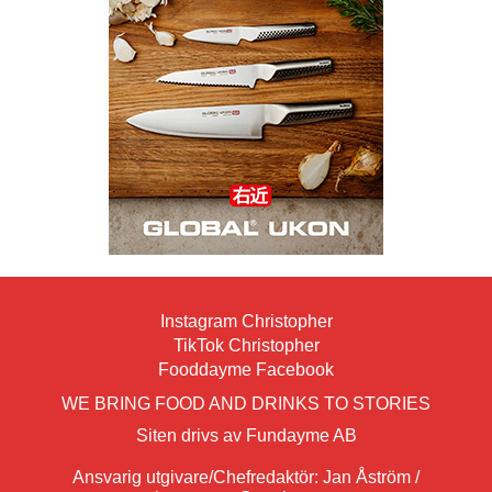
Instagram Christopher
TikTok Christopher
Fooddayme Facebook
WE BRING FOOD AND DRINKS TO STORIES
Siten drivs av Fundayme AB
Ansvarig utgivare/Chefredaktör: Jan Åström /