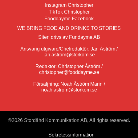
Instagram Christopher
TikTok Christopher
Fooddayme Facebook
WE BRING FOOD AND DRINKS TO STORIES
Siten drivs av Fundayme AB
Ansvarig utgivare/Chefredaktör: Jan Åström /
jan.astrom@storkom.se
Redaktör: Christopher Åström /
christopher@fooddayme.se
Försäljning: Noah Åström Marin /
noah.astrom@storkom.se
©
2026 Stordåhd Kommunikation AB, All rights reserved.
Sekretessinformation