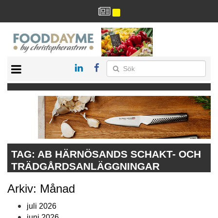
HÄLSA
HEM
ARKIV
DRYCK
RECEPT
RESTAURANG
TAG:
AB HÄRNÖSANDS SCHAKT- OCH
TRÄDGÅRDSANLÄGGNINGAR
Arkiv: Månad
juli 2026
juni 2026