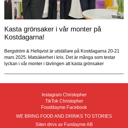
Kasta grönsaker i vår monter på
Kostdagarna!
Bergström & Hellqvist är utställare på Kostdagarna 20-21
mars 2025. Matsäkerhet i kris. Det är många som testar
lyckan i vår monter i tävlingen att kasta grönsaker
Instagram Christopher
TikTok Christopher
Fooddayme Facebook
WE BRING FOOD AND DRINKS TO STORIES
Siten drivs av Fundayme AB