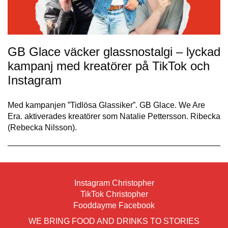
GB Glace väcker glassnostalgi – lyckad
kampanj med kreatörer på TikTok och
Instagram
Med kampanjen ”Tidlösa Glassiker”. GB Glace. We Are
Era. aktiverades kreatörer som Natalie Pettersson. Ribecka
(Rebecka Nilsson).
Instagram Christopher
TikTok Christopher
Fooddayme Facebook
WE BRING FOOD AND DRINKS TO STORIES