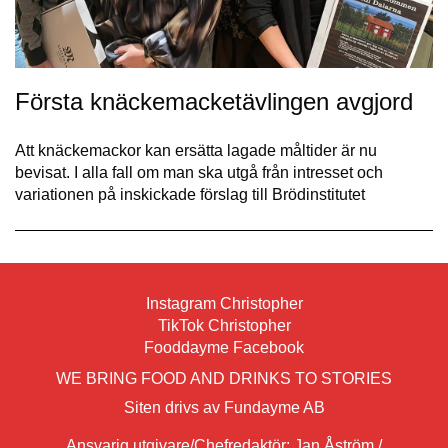
Första knäckemacketävlingen avgjord
Att knäckemackor kan ersätta lagade måltider är nu
bevisat. I alla fall om man ska utgå från intresset och
variationen på inskickade förslag till Brödinstitutet
Instagram Christopher
TikTok Christopher
Fooddayme Facebook
WE BRING FOOD AND DRINKS TO STORIES
Siten drivs av Fundayme AB
Ansvarig utgivare/Chefredaktör: Jan Åström /