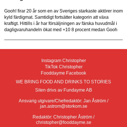
Gooh! firar 20 år som en av Sveriges starkaste aktörer inom
kyld färdigmat. Samtidigt fortsätter kategorin att växa
kraftigt. Hittills i år har försäljningen av färska huvudmål i
dagligvaruhandeln ökat med +10 8 procent medan Gooh
Instagram Christopher
TikTok Christopher
Fooddayme Facebook
WE BRING FOOD AND DRINKS TO STORIES
Siten drivs av Fundayme AB
Ansvarig utgivare/Chefredaktör: Jan Åström /
jan.astrom@storkom.se
Redaktör: Christopher Åström /
christopher@fooddayme.se